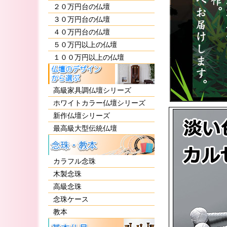
２０万円台の仏壇
３０万円台の仏壇
４０万円台の仏壇
５０万円以上の仏壇
１００万円以上の仏壇
高級家具調仏壇シリーズ
ホワイトカラー仏壇シリーズ
新作仏壇シリーズ
最高級大型伝統仏壇
カラフル念珠
木製念珠
高級念珠
念珠ケース
教本