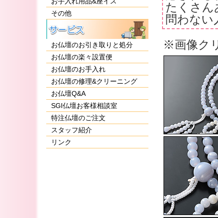
お手入れ用品&座イス
たくさん
その他
問わない
※画像ク
お仏壇のお引き取りと処分
お仏壇の楽々設置便
お仏壇のお手入れ
お仏壇の修理&クリーニング
お仏壇Q&A
SGI仏壇お客様相談室
特注仏壇のご注文
スタッフ紹介
リンク