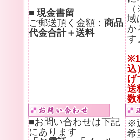
（
■ 現金書留
域
ご郵送頂く金額：
商品
か
代金合計＋送料
す
※
込
げ
送
数
■お問い合わせは下記
※
にあります
希