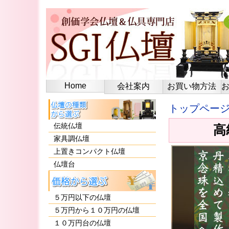
Home
会社案内
お買い物方法
トップペー
伝統仏壇
高
家具調仏壇
上置きコンパクト仏壇
仏壇台
５万円以下の仏壇
５万円から１０万円の仏壇
１０万円台の仏壇