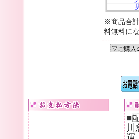
※商品合計
料無料に
■
川
運