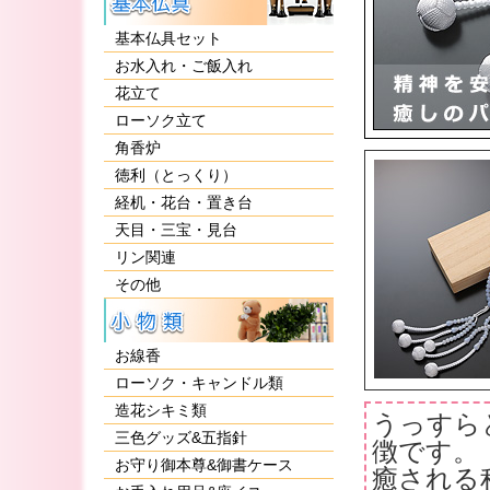
基本仏具セット
お水入れ・ご飯入れ
花立て
ローソク立て
角香炉
徳利（とっくり）
経机・花台・置き台
天目・三宝・見台
リン関連
その他
お線香
ローソク・キャンドル類
造花シキミ類
うっすら
三色グッズ&五指針
徴です。
お守り御本尊&御書ケース
癒される