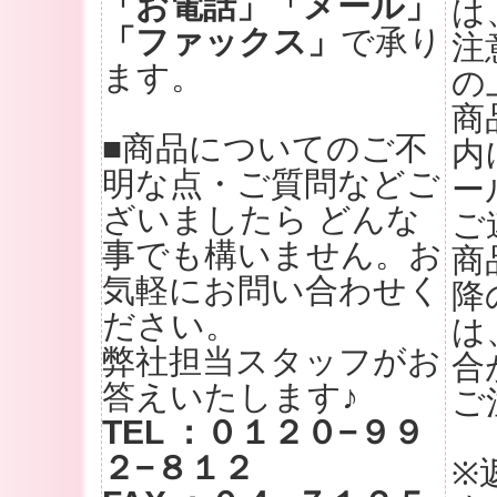
「お電話」「メール」
は
「ファックス」
で承り
注
ます。
の
商
■商品についてのご不
内
明な点・ご質問などご
ー
ざいましたら どんな
ご
事でも構いません。お
商
気軽にお問い合わせく
降
ださい。
は
弊社担当スタッフがお
合
答えいたします♪
ご
TEL ：０１２０−９９
２−８１２
※