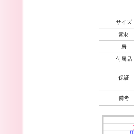
サイズ
素材
房
付属品
保証
備考