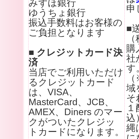
みずほ銀行
申
ゆうちょ銀行
振込手数料はお客様の
■
ご負担となります
（
購
■ クレジットカード決
社
済
す
当店でご利用いただけ
（
るクレジットカード
域
は、VISA、
そ
MasterCard、JCB、
１
AMEX、Diners のマー
込
クがついたクレジッ
縄
トカードになります。
に