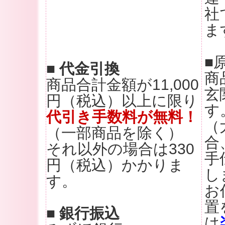
社
ま
■
■ 代金引換
商
商品合計金額が11,000
玄
円（税込）以上に限り
す
代引き手数料が無料！
（
（一部商品を除く）
合
それ以外の場合は330
手
円（税込）かかりま
し
す。
お
置
■ 銀行振込
は