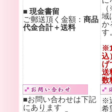
に
（
■ 現金書留
域
ご郵送頂く金額：
商品
か
代金合計＋送料
す
※
込
げ
送
数
■お問い合わせは下記
※
にあります
希