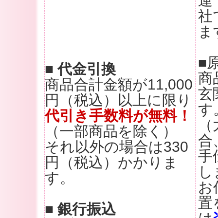
運
社
ま
■
■ 代金引換
商
商品合計金額が11,000
玄
円（税込）以上に限り
す
代引き手数料が無料！
（
（一部商品を除く）
合
それ以外の場合は330
手
円（税込）かかりま
し
す。
お
置
■ 銀行振込