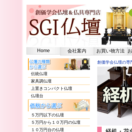
Home
会社案内
お買い物方法
創価学会仏壇の専門
伝統仏壇
家具調仏壇
上置きコンパクト仏壇
仏壇台
５万円以下の仏壇
５万円から１０万円の仏壇
１０万円台の仏壇
経机・花