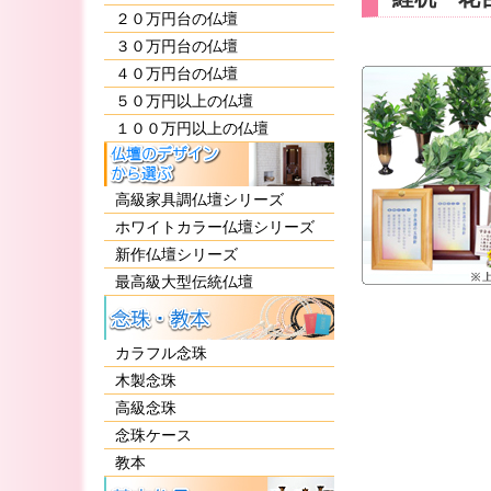
２０万円台の仏壇
３０万円台の仏壇
４０万円台の仏壇
５０万円以上の仏壇
１００万円以上の仏壇
高級家具調仏壇シリーズ
ホワイトカラー仏壇シリーズ
新作仏壇シリーズ
最高級大型伝統仏壇
カラフル念珠
木製念珠
高級念珠
念珠ケース
教本