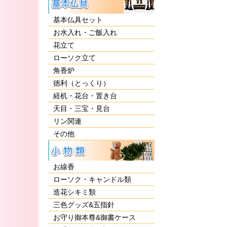
基本仏具セット
お水入れ・ご飯入れ
花立て
ローソク立て
角香炉
徳利（とっくり）
経机・花台・置き台
天目・三宝・見台
リン関連
その他
お線香
ローソク・キャンドル類
造花シキミ類
三色グッズ&五指針
お守り御本尊&御書ケース