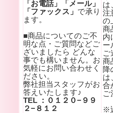
「お電話」「メール」
は
「ファックス」
で承り
注
ます。
の
商
■商品についてのご不
内
明な点・ご質問などご
ー
ざいましたら どんな
ご
事でも構いません。お
商
気軽にお問い合わせく
降
ださい。
は
弊社担当スタッフがお
合
答えいたします♪
ご
TEL ：０１２０−９９
２−８１２
※