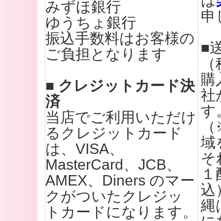
は
みずほ銀行
申
ゆうちょ銀行
振込手数料はお客様の
■
ご負担となります
（
購
■ クレジットカード決
社
済
す
当店でご利用いただけ
（
るクレジットカード
域
は、VISA、
そ
MasterCard、JCB、
１
AMEX、Diners のマー
込
クがついたクレジッ
縄
トカードになります。