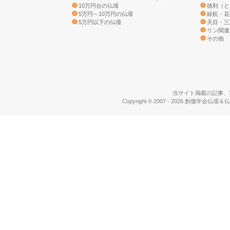
10万円台の仏壇
徳利（と
5万円～10万円の仏壇
経机・花
5万円以下の仏壇
天目・三
リン関連
その他
当サイト掲載の記事、
Copyright © 2007 - 2026 創価学会仏壇＆仏具