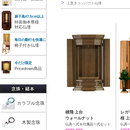
上置きコンパクト仏壇
厨子高47.5cm以上
特装御本尊様
対応仏壇
毎日の勤行を快適に
椅子付き仏壇
今だけ限定
Pricedown商品
カラフル念珠
雄飛 上台
レガ
ウォールナット
桜 
木製念珠
仏具一式＆付属品一式セット
仏具