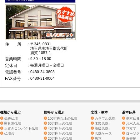
住 所
：
〒345ｰ0831
埼玉県南埼玉郡宮代町
須賀 1057-1
営業時間
：
9:30～18:00
定休日
：
毎週月曜日～金曜日
電話番号
：
0480-34-3808
FAX番号
：
0480-31-0004
種類から選ぶ
価格から選ぶ
念珠・教本
基本仏具
伝統仏壇
100万円以上の仏壇
カラフル念珠
基本仏具
家具調仏壇
50万以上の仏壇
木製念珠
お水入れ
上置きコンパクト仏壇
40万円台の仏壇
高級念珠
花立て
仏壇台
30万円台の仏壇
念珠ケース
ローソク
20万円台の仏壇
教本
角香炉