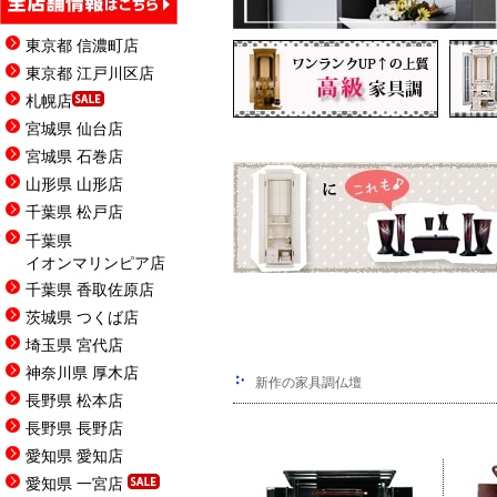
東京都 信濃町店
東京都 江戸川区店
札幌店
宮城県 仙台店
宮城県 石巻店
山形県 山形店
千葉県 松戸店
千葉県
イオンマリンピア店
千葉県 香取佐原店
茨城県 つくば店
埼玉県 宮代店
神奈川県 厚木店
新作の家具調仏壇
長野県 松本店
長野県 長野店
愛知県 愛知店
愛知県 一宮店