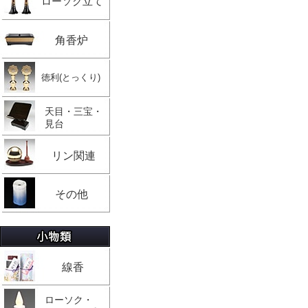
ローソク立て
角香炉
徳利(とっくり)
天目・三宝・
見台
リン関連
その他
線香
ローソク・