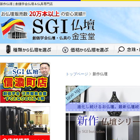
新作仏壇 | 創価学会仏壇＆仏具専門店
トップページ
新作仏壇