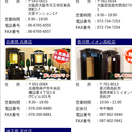
住 所
：
〒543ｰ0021
住 所
：
〒562-0034
大阪府大阪市天王寺区東高
大阪府箕面市西宿2?3
津町1-7
1
大実マンション1Ｆ
営業時間
：
9:30～19:00
営業時間
：
9:30～19:00
電話番号
：
072-734-7253
電話番号
：
06-6765-6555
FAX番号
：
072-734-7254
FAX番号
：
06-6765-6557
兵庫県 兵庫店
香川県 イオン高松店
住 所
：
〒651-0084
住 所
：
〒761-8012
兵庫県神戸市中央区
香川県高松市
磯辺通４丁目1-8
香西本町1-1 イオ
ITCビル101号
高松2F
営業時間
：
9:30～19:00
営業時間
：
10:00～21:00
電話番号
：
078-200-6880
定休日
：
年中無休
FAX番号
：
078-200-6881
電話番号
：
087-802-5940
FAX番号
：
087-802-5941
埼玉県 宮代店