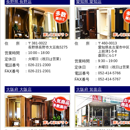
長野県 長野店
愛知県 愛知店
住 所
：
〒381-0022
住 所
：
〒460-0013
長野県長野市大豆島5275
愛知県名古屋市中区
上前津1-5-8
営業時間
：
10:00～18:00
森田ビル1Ｆ
定休日
：
火曜日（祝日は営業）
営業時間
：
9:30～19:00
電話番号
：
026-221-2300
定休日
：
木曜日（祝日は営業
FAX番号
：
026-221-2301
電話番号
：
052-414-5766
FAX番号
：
052-414-5767
大阪府 大阪店
大阪府 箕面店