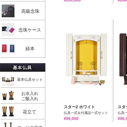
¥280,000
¥268
高級念珠
念珠ケース
経本
基本仏具セット
お水入れ
ご飯入れ
スター2 ホワイト
スタ
花立て
仏具一式＆付属品一式セット
仏具
¥96,000
¥96,