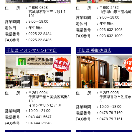
住 所
：
〒986-0858
住 所
：
〒990-2432
宮城県石巻市三ツ股1-1-
山形県山形市荒楯町1-
101
営業時間
：
9:00～18:00
営業時間
：
9:00～18:00
定休日
：
年中無休
定休日
：
年中無休
電話番号
：
023-632-1008
電話番号
：
0225-22-8484
FAX番号
：
023-632-1009
FAX番号
：
0225-22-8485
千葉県 イオンマリンピア店
千葉県 香取佐原店
住 所
：
〒261-0004
住 所
：
〒287-0005
千葉県千葉市美浜区高洲3-
千葉県香取市佐原ホ12
13-1
3
イオンマリンピア 3F
営業時間
：
10:00～18:00
営業時間
：
10:00～21:00
電話番号
：
0478-79-7160
電話番号
：
043-441-5647
FAX番号
：
0478-79-7161
FAX番号
：
043-441-5648