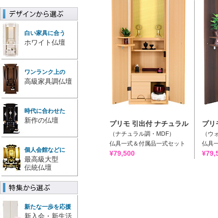
白い家具に合う
ホワイト仏壇
ワンランク上の
高級家具調仏壇
時代に合わせた
新作の仏壇
プリモ 引出付 ナチュラル
プリ
（ナチュラル調・MDF）
（ウ
仏具一式＆付属品一式セット
仏具
個人会館などに
¥79,500
¥79,
最高級大型
伝統仏壇
新たな一歩を応援
新入会・新生活