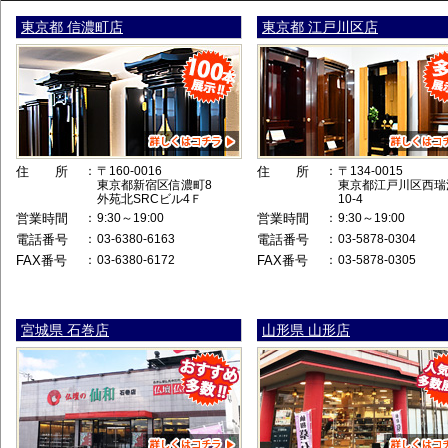
東京都 信濃町店
東京都 江戸川区店
住 所
：
〒160-0016
住 所
：
〒134-0015
東京都新宿区信濃町8
東京都江戸川区西瑞江
外苑北SRCビル4Ｆ
10-4
営業時間
：
9:30～19:00
営業時間
：
9:30～19:00
電話番号
：
03-6380-6163
電話番号
：
03-5878-0304
FAX番号
：
03-6380-6172
FAX番号
：
03-5878-0305
宮城県 石巻店
山形県 山形店