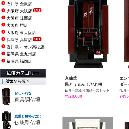
石川県 金沢店
大阪府 大阪店
大阪府 箕面店
大阪府 堺店
大阪府 東大阪店
兵庫県 兵庫店
香川県 イオン高松店
福岡県 北九州店
福岡県 福岡店
京仙華
エン
黒とうるみ しだれ桜
ダー
仏具一式＆付属品一式セット
仏具
おしゃれな
¥528,000
¥495
家具調仏壇
威厳と風格が漂う
伝統型仏壇