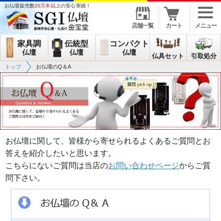
お仏壇販売数
20万本以上
の安心実績！
店舗一覧
カート
メニュー
家具調
伝統型
コンパクト
仏壇
仏壇
仏壇
仏具セット
引取処分
トップ
お仏壇のQ＆A
お仏壇に関して、皆様から寄せられるよくあるご質問とお
答えを紹介したいと思います。
こちらにないご質問は当店の
お問い合わせページ
からご質
問下さい。