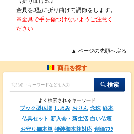
【折り曲げ式】
金具をJ型に折り曲げて調節をします。
※金具で手を傷つけないようご注意く
ださい。
ページの先頭へ戻る
商品を探す
検索
よく検索されるキーワード
ブック型仏壇
しきみ
おりん
念珠
経本
仏具セット
新入会・新生活
白い仏壇
お守り御本尊
特装御本尊対応
創価ﾏｽｸ