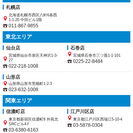
札幌店
北海道札幌市西区八軒6条西
1-1-20 中田ビル1階
011-867-9855
東北エリア
仙台店
石巻店
宮城県仙台市泉区天神沢1-3-
宮城県石巻市三ツ股1-1-101
27
0225-22-8484
022-218-1008
山形店
山形県山形市荒楯町1-2-3
023-632-1008
関東エリア
信濃町店
江戸川区店
東京都新宿区信濃町8 外苑北
東京都江戸川区西瑞江5-10-4
SRCビル4Ｆ
03-5878-0304
03-6380-6163