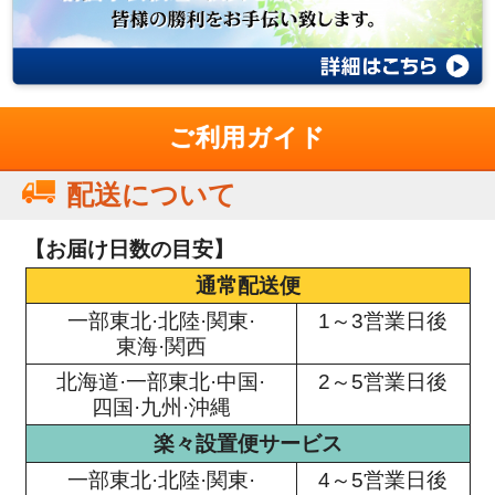
ご利用ガイド
配送について
【お届け日数の目安】
通常配送便
一部東北·北陸·関東·
1～3営業日後
東海·関西
北海道·一部東北·中国·
2～5営業日後
四国·九州·沖縄
楽々設置便サービス
一部東北·北陸·関東·
4～5営業日後