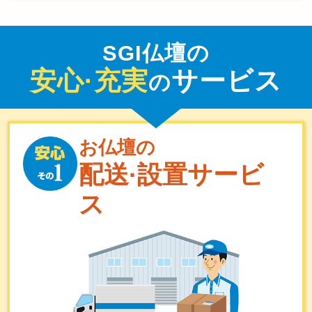
SGI仏壇の
安心·充実
サービス
の
お仏壇の
配送·設置サービ
ス