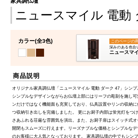
家具調仏壇
ニュースマイル 電動 ダ
カラー
(全3色)
このページの
深みのある色合
ニュースマイル
商品説明
オリジナル家具調仏壇「ニュースマイル 電動 ダーク 47」シン
シンプルなデザインながらお仏壇上部にはリーフの彫刻を施し可
ンだけではなく機能面も充実しており、仏具設置やリンの収納に
つ収納引き出しを完備しました。 更にお厨子内部は蛍光灯をつ
さあふれる荘厳な雰囲気を演出。また、お厨子扉はスイッチ式オ
開閉もスムーズに行えます。リーズナブルな価格とシンプルなデ
のお客様に大人気となっております。 家具調仏壇の中でもシン