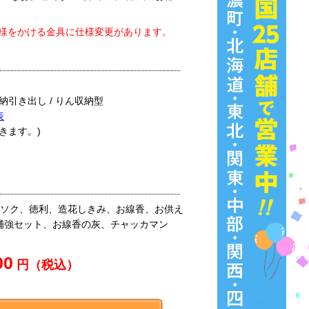
様をかける金具に仕様変更があります。
収納引き出し / りん収納型
表
できます。)
ーソク、徳利、造花しきみ、お線香、お供え
補強セット、お線香の灰、チャッカマン
00
円（税込）