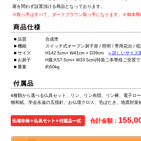
屋を問わず設置頂ける商品となっております。
※取っ手はすべて、ダークブラウン取っ手になります。※御本尊
商品仕様
■ 品質
合成杢
■ 機能
スイッチ式オープン厨子扉 / 照明 / 専用花台 / 
■ サイズ
H142.5cm× W41cm × D39cm
» 詳しいサイズ
■ お厨子
H最大57.5cm× W33.5cm(特装ご本尊様ご安置
■ 重量
約50kg
付属品
4種類から選べる仏具セット、リン、リン布団、リン棒、電子ロ
物和紙、学会永遠の五指針、お仏壇クロス、毛ばたき、地震対策
155,0
合計金額：