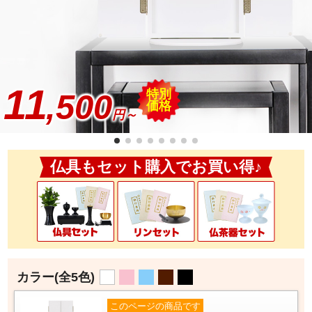
11
特別
,500
価格
円～
仏具もセット購入でお買い得♪
カラー
(全5色)
このページの商品です