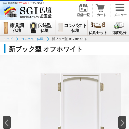
お仏壇販売数
20万本以上
の安心実績！
店舗一覧
カート
メニュー
家具調
伝統型
コンパクト
仏壇
仏壇
仏壇
仏具セット
引取処分
トップ
コンパクト仏壇
新ブック型 オフホワイト
新ブック型 オフホワイト