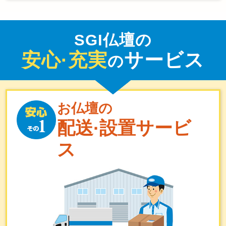
SGI仏壇の
安心·充実
サービス
の
お仏壇の
配送·設置サービ
ス