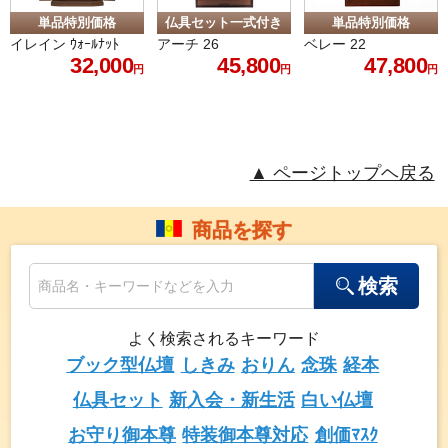
▲ ページトップヘ戻る
商品を探す
検索
よく検索されるキーワード
ブック型仏壇
しきみ
おりん
念珠
経本
仏具セット
新入会・新生活
白い仏壇
お守り御本尊
特装御本尊対応
創価ﾏｽｸ