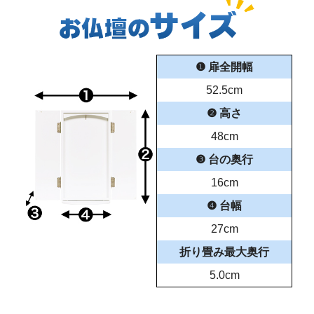
❶ 扉全開幅
52.5cm
❷ 高さ
48cm
❸ 台の奥行
16cm
❹ 台幅
27cm
折り畳み最大奥行
5.0cm