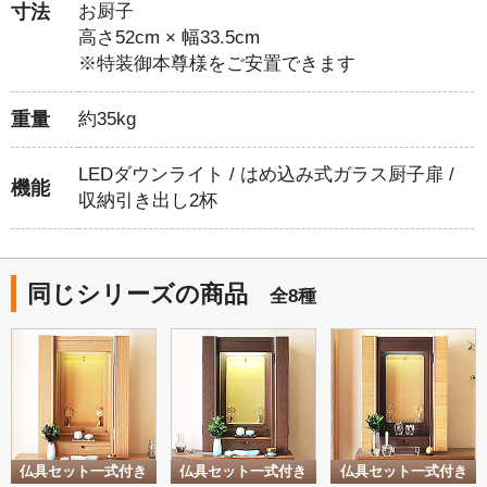
寸法
お厨子
高さ52cm × 幅33.5cm
※特装御本尊様をご安置できます
重量
約35kg
LEDダウンライト / はめ込み式ガラス厨子扉 /
機能
収納引き出し2杯