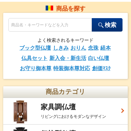
商品を探す
検索
よく検索されるキーワード
ブック型仏壇
しきみ
おりん
念珠
経本
仏具セット
新入会・新生活
白い仏壇
お守り御本尊
特装御本尊対応
創価ﾏｽｸ
商品カテゴリ
家具調仏壇
リビングにおけるモダンなデザイン