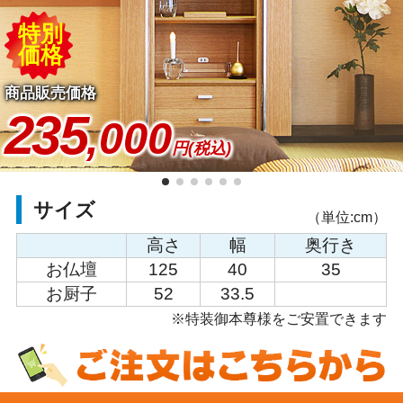
特別
価格
商品販売価格
235
,000
円(税込)
サイズ
（単位:cm）
高さ
幅
奥行き
お仏壇
125
40
35
お厨子
52
33.5
※特装御本尊様をご安置できます