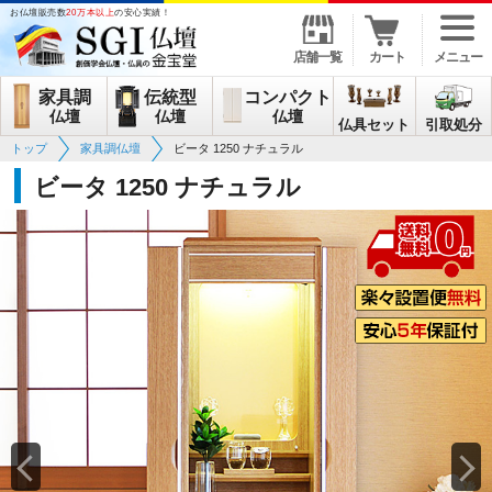
お仏壇販売数
20万本以上
の安心実績！
店舗一覧
カート
メニュー
家具調
伝統型
コンパクト
仏壇
仏壇
仏壇
仏具セット
引取処分
トップ
家具調仏壇
ビータ 1250 ナチュラル
ビータ 1250 ナチュラル