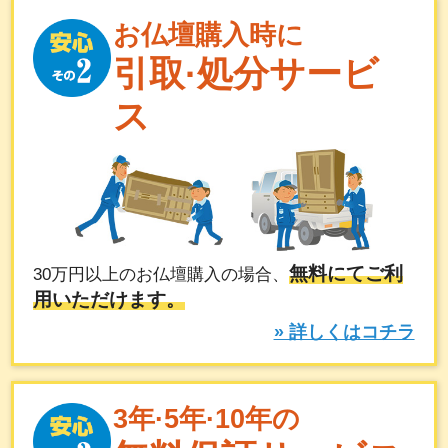
お仏壇購入時に
引取·処分サービ
ス
無料にてご利
30万円以上のお仏壇購入の場合、
用いただけます。
» 詳しくはコチラ
3年·5年·10年の