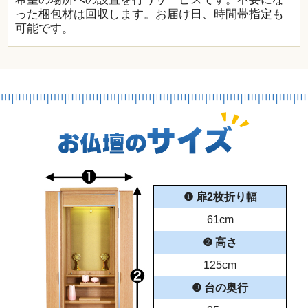
った梱包材は回収します。お届け日、時間帯指定も
可能です。
❶ 扉2枚折り幅
61cm
❷ 高さ
125cm
❸ 台の奥行