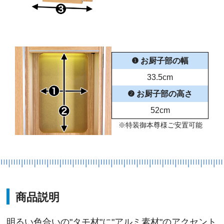
❶ お厨子部の幅
33.5cm
❷ お厨子部の高さ
52cm
※特装御本尊様ご安置可能
商品説明
明るい色合いの"タモ材"に"アルミ素材"のアクセント