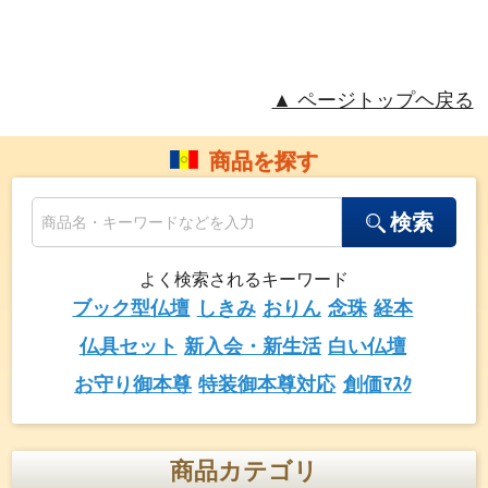
▲ ページトップヘ戻る
商品を探す
検索
よく検索されるキーワード
ブック型仏壇
しきみ
おりん
念珠
経本
仏具セット
新入会・新生活
白い仏壇
お守り御本尊
特装御本尊対応
創価ﾏｽｸ
商品カテゴリ