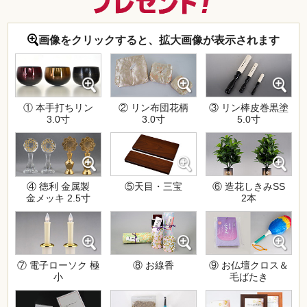
画像をクリックすると、拡大画像が表示されます
① 本手打ちリン
③ リン棒皮巻黒塗
② リン布団花柄
3.0寸
5.0寸
3.0寸
⑤天目・三宝
⑥ 造花しきみSS
④ 徳利 金属製
2本
金メッキ 2.5寸
⑦ 電子ローソク 極
⑧ お線香
⑨ お仏壇クロス＆
小
毛ばたき