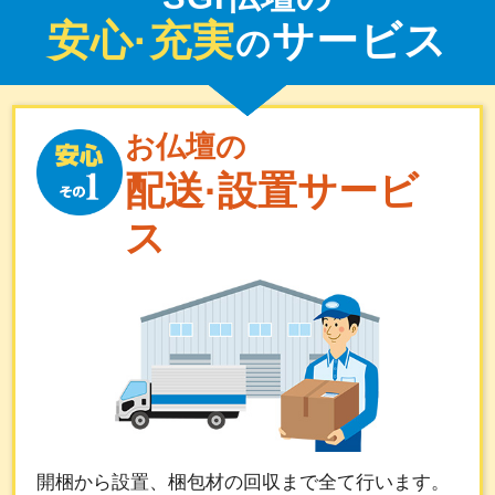
安心·充実
サービス
の
お仏壇の
配送·設置サービ
ス
開梱から設置、梱包材の回収まで全て行います。