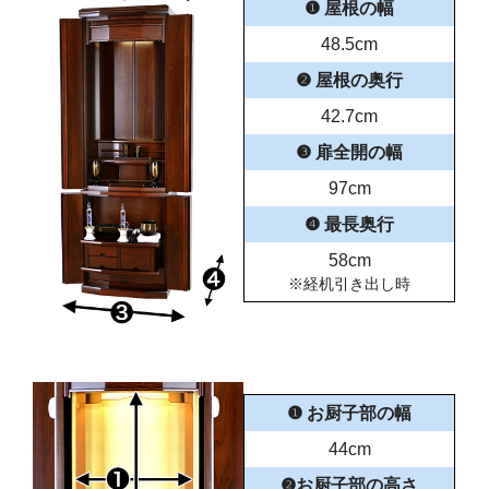
❶ 屋根の幅
48.5cm
❷ 屋根の奥行
42.7cm
❸ 扉全開の幅
97cm
❹ 最長奥行
58cm
※経机引き出し時
❶ お厨子部の幅
44cm
❷お厨子部の高さ