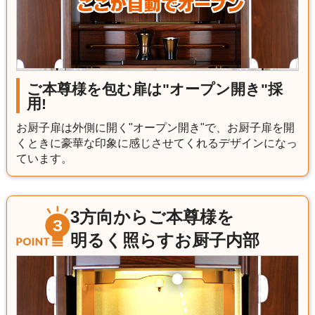
ご本尊様を包む扉は"オープン開き"採
用!
お厨子扉は外側に開く"オープン開き"で、お厨子扉を開
くときに豪華な印象に感じさせてくれるデザインになっ
ています。
3方向からご本尊様を
明るく照らすお厨子内部