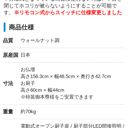
閉じてホコリが被らないようにすることが可能で
す。
※リモコン式からスイッチに仕様変更しました
商品仕様
品質
ウォールナット調
原産国
日本
お仏壇
高さ156.3cm × 幅48.5cm × 奥行き42.7cm
寸法
お厨子
高さ60cm × 幅44cm
※特装御本尊様をご安置できます
重量
約70kg
電動式オープン厨子扉 / 厨子部分LED間接照明 /