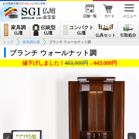
お仏壇販売数
20万本以上
の安心実績！
店舗一覧
カート
メニュー
家具調
伝統型
コンパクト
仏壇
仏壇
仏壇
仏具セット
引取処分
トップ
家具調仏壇
ブランチ ウォールナット調
ブランチ ウォールナット調
値下げしました！
463,000円
→443,000円