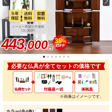
メーカー希望小売価格
726,000円
443
38
,000
%
OFF
円
必要な仏具が全てセットの価格です
※画像はイメージです。
カラー
(全4色)