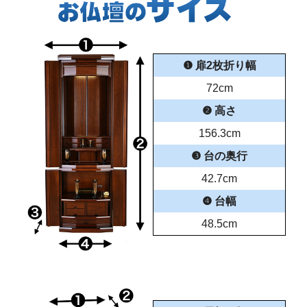
❶ 扉2枚折り幅
72cm
❷ 高さ
156.3cm
❸ 台の奥行
42.7cm
❹ 台幅
48.5cm