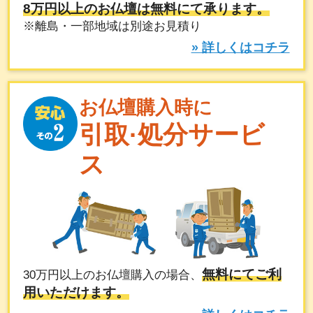
8万円以上のお仏壇は無料にて承ります。
※離島・一部地域は別途お見積り
» 詳しくはコチラ
お仏壇購入時に
引取·処分サービ
ス
無料にてご利
30万円以上のお仏壇購入の場合、
用いただけます。