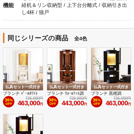
機能
経机＆リン収納型 / 上下台分離式 / 収納引き出
し4杯 / 猫戸