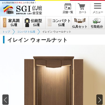
お仏壇販売数
20万本以上
の安心実績！
店舗一覧
カート
メニュー
家具調
伝統型
コンパクト
仏壇
仏壇
仏壇
仏具セット
引取処分
トップ
コンパクト仏壇
イレイン ウォールナット
イレイン ウォールナット