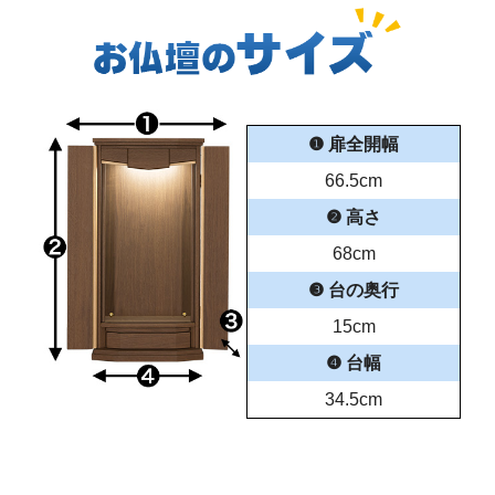
❶ 扉全開幅
66.5cm
❷ 高さ
68cm
❸ 台の奥行
15cm
❹ 台幅
34.5cm