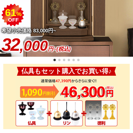
61
%
OFF
希望小売価格 83,000円~
32
,000
円~(税込)
仏具もセット購入でお買い得♪