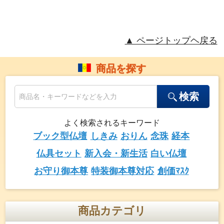
▲ ページトップヘ戻る
商品を探す
検索
よく検索されるキーワード
ブック型仏壇
しきみ
おりん
念珠
経本
仏具セット
新入会・新生活
白い仏壇
お守り御本尊
特装御本尊対応
創価ﾏｽｸ
商品カテゴリ