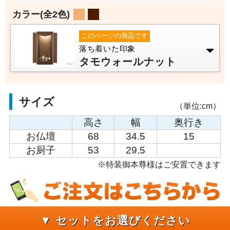
カラー
(全2色)
このページの商品です
落ち着いた印象
タモウォールナット
サイズ
（単位:cm）
高さ
幅
奥行き
お仏壇
68
34.5
15
お厨子
53
29.5
※特装御本尊様はご安置できます
▼ セットをお選びください