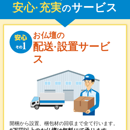
安心·充実
サービス
の
お仏壇の
配送·設置サービ
ス
開梱から設置、梱包材の回収まで全て行います。