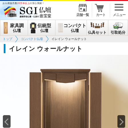
お仏壇販売数
20万本以上
の安心実績！
店舗一覧
カート
メニュー
家具調
伝統型
コンパクト
仏壇
仏壇
仏壇
仏具セット
引取処分
トップ
コンパクト仏壇
イレイン ウォールナット
イレイン ウォールナット