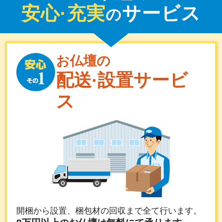
安心·充実
サービス
の
お仏壇の
配送·設置サービ
ス
開梱から設置、梱包材の回収まで全て行います。