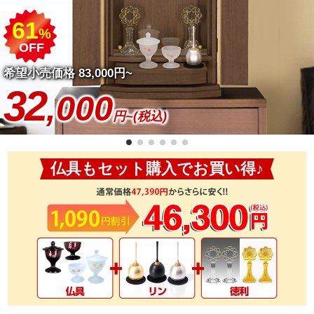
61
%
OFF
希望小売価格 83,000円~
32
,000
円~(税込)
仏具もセット購入でお買い得♪