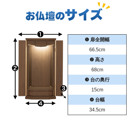
❶ 扉全開幅
66.5cm
❷ 高さ
68cm
❸ 台の奥行
15cm
❹ 台幅
34.5cm