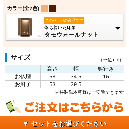
カラー
(全2色)
このページの商品です
落ち着いた印象
タモウォールナット
サイズ
（単位:cm）
高さ
幅
奥行き
お仏壇
68
34.5
15
お厨子
53
29.5
※特装御本尊様はご安置できます
▼ セットをお選びください