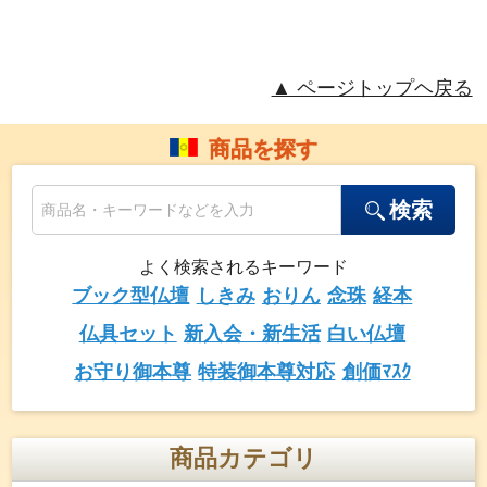
▲ ページトップヘ戻る
商品を探す
検索
よく検索されるキーワード
ブック型仏壇
しきみ
おりん
念珠
経本
仏具セット
新入会・新生活
白い仏壇
お守り御本尊
特装御本尊対応
創価ﾏｽｸ
商品カテゴリ