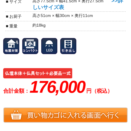
>>詳
高さ77.5cm × 幅41.5cm × 奥行27.5cm
■ サイズ
しいサイズ表
高さ51cm × 幅30cm × 奥行11cm
■ お厨子
約18kg
■ 重量
176,000
合計金額：
円（税込）