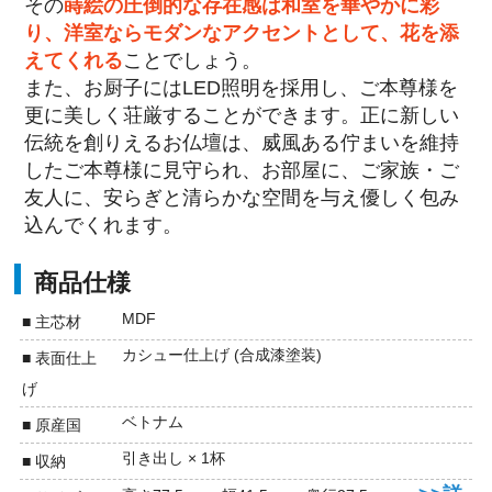
その
蒔絵の圧倒的な存在感は和室を華やかに彩
り、洋室ならモダンなアクセントとして、花を添
えてくれる
ことでしょう。
また、
お厨子にはLED照明を採用し、ご本尊様を
更に美しく荘厳することができます。正に新しい
伝統を創りえるお仏壇は、威風ある佇まいを維持
したご本尊様に見守られ、お部屋に、ご家族・ご
友人に、安らぎと清らかな空間を与え優しく包み
込んでくれます。
商品仕様
MDF
■ 主芯材
カシュー仕上げ (合成漆塗装)
■ 表面仕上
げ
ベトナム
■ 原産国
引き出し × 1杯
■ 収納