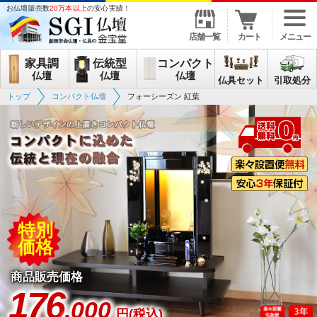
お仏壇販売数
20万本以上
の安心実績！
店舗一覧
カート
メニュー
家具調
伝統型
コンパクト
仏壇
仏壇
仏壇
仏具セット
引取処分
トップ
コンパクト仏壇
フォーシーズン 紅葉
特別
価格
商品販売価格
176
,000
円(税込)