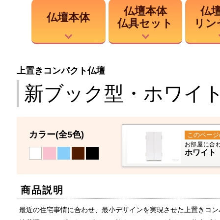
仏壇本体
仏
仏壇本体
仏具セット
リン
上置きコンパクト仏壇
新ブック型・ホワイ
カラー
(全5色)
このページ
お部屋に合
ホワイト
商品説明
最近の住宅事情に合わせ、最小デザインを実現させた上置きコン