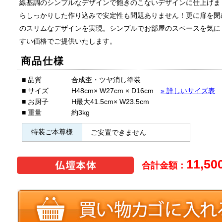
線基調のシンプルなデザインで飽きのこないデザインに仕上げま
らしっかりした作り込みで安定性も問題ありません！更に扉を閉め
のスリムなデザインを実現。シンプルでお部屋のスペースを気に
すい価格でご提供いたします。
商品仕様
■ 品質
合成杢・ツヤ消し塗装
■ サイズ
H48cm× W27cm × D16cm
» 詳しいサイズ表
■ お厨子
H最大41.5cm× W23.5cm
■ 重量
約3kg
特装ご本尊様
ご安置できません
11,50
合計金額：