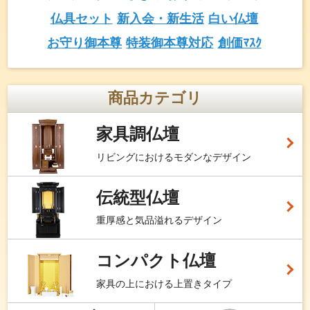
仏具セット
新入会・新生活
白い仏壇
お守り御本尊
特装御本尊対応
創価ﾏｽｸ
商品カテゴリ
家具調仏壇
リビングにおけるモダンなデザイン
伝統型仏壇
重厚感と気品溢れるデザイン
コンパクト仏壇
家具の上における上置きタイプ