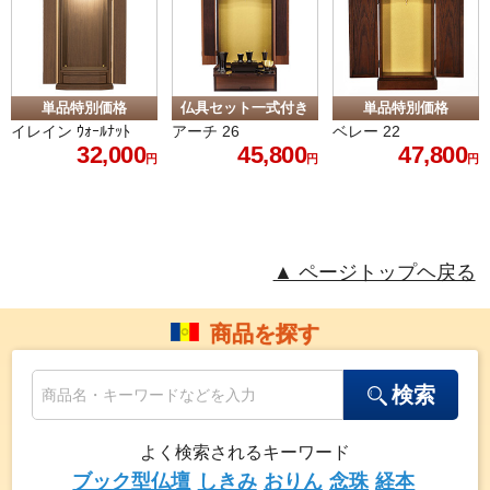
▲ ページトップヘ戻る
商品を探す
検索
よく検索されるキーワード
ブック型仏壇
しきみ
おりん
念珠
経本