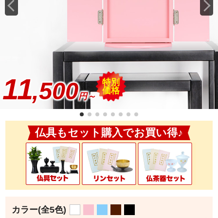
11
特別
,500
価格
円～
仏具もセット購入でお買い得♪
カラー
(全5色)