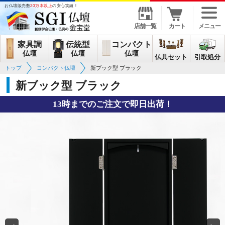
お仏壇販売数
20万本以上
の安心実績！
店舗一覧
カート
メニュー
家具調
伝統型
コンパクト
仏壇
仏壇
仏壇
仏具セット
引取処分
トップ
コンパクト仏壇
新ブック型 ブラック
新ブック型 ブラック
13時までのご注文で即日出荷！