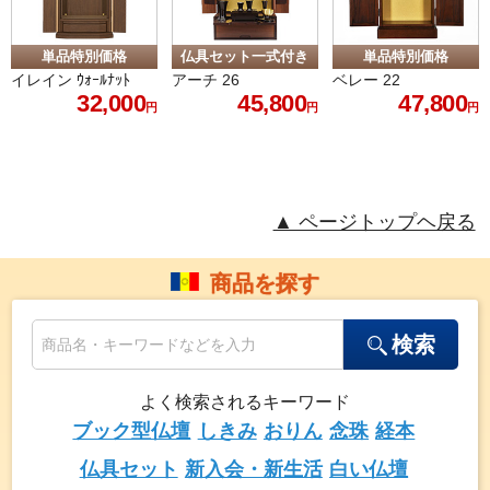
▲ ページトップヘ戻る
商品を探す
検索
よく検索されるキーワード
ブック型仏壇
しきみ
おりん
念珠
経本
仏具セット
新入会・新生活
白い仏壇