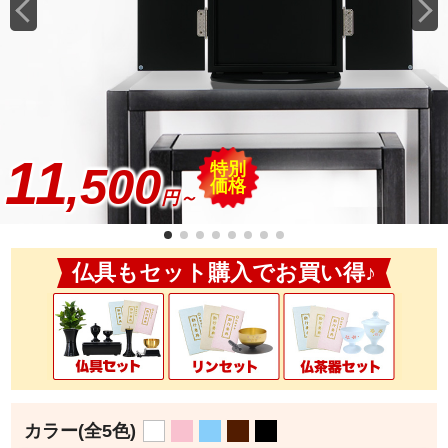
11
特別
,500
価格
円～
仏具もセット購入でお買い得♪
カラー
(全5色)