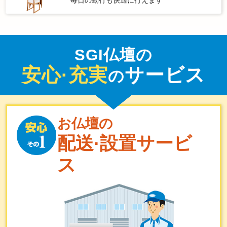
SGI仏壇の
安心·充実
サービス
の
お仏壇の
配送·設置サービ
ス