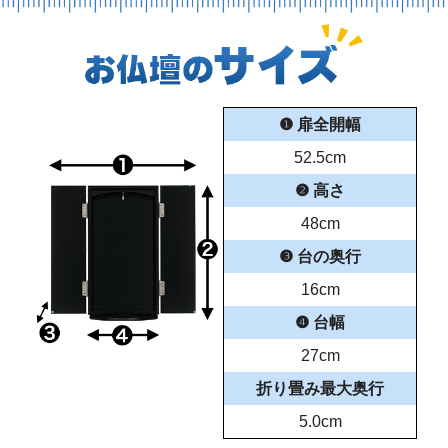
❶ 扉全開幅
52.5cm
❷ 高さ
48cm
❸ 台の奥行
16cm
❹ 台幅
27cm
折り畳み最大奥行
5.0cm