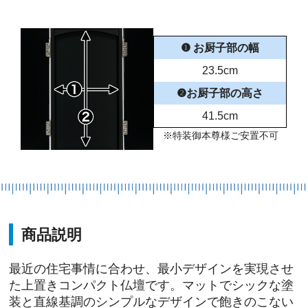
❶ お厨子部の幅
23.5cm
❷お厨子部の高さ
41.5cm
※特装御本尊様ご安置不可
商品説明
最近の住宅事情に合わせ、最小デザインを実現させ
た上置きコンパクト仏壇です。マットでシックな塗
装と直線基調のシンプルなデザインで飽きのこない