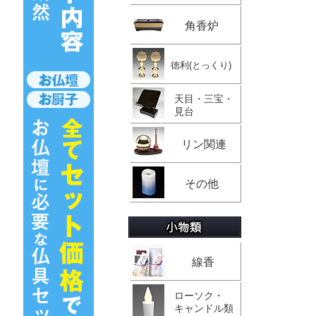
角香炉
徳利(とっくり)
天目・三宝・
見台
リン関連
その他
線香
ローソク・
キャンドル類