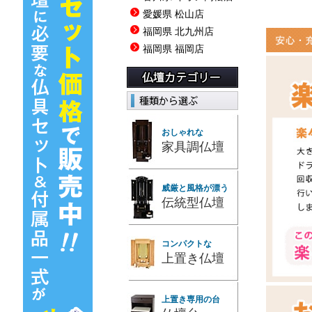
愛媛県 松山店
福岡県 北九州店
福岡県 福岡店
おしゃれな
家具調仏壇
威厳と風格が漂う
伝統型仏壇
コンパクトな
上置き仏壇
上置き専用の台