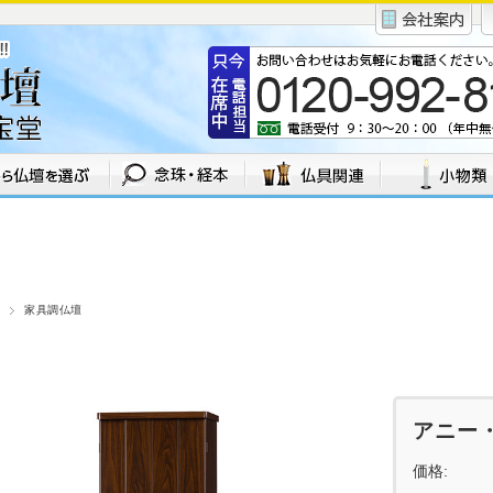
家具調仏壇
アニー
価格: