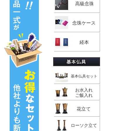
高級念珠
念珠ケース
経本
基本仏具セット
お水入れ
ご飯入れ
花立て
ローソク立て