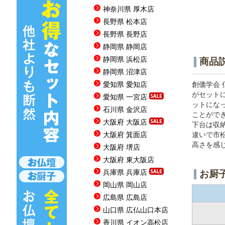
神奈川県 厚木店
長野県 松本店
長野県 長野店
静岡県 静岡店
静岡県 浜松店
商品
静岡県 沼津店
愛知県 愛知店
創価学会
がセット
愛知県 一宮店
ットにな
石川県 金沢店
ことがで
大阪府 大阪店
下台は収
大阪府 箕面店
違いで市
高さを感
大阪府 堺店
大阪府 東大阪店
兵庫県 兵庫店
お厨
岡山県 岡山店
広島県 広島店
山口県 広仏山口本店
香川県 イオン高松店