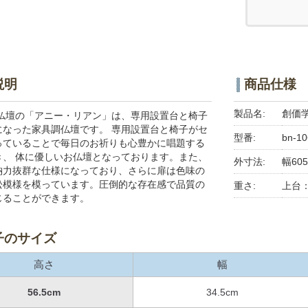
説明
商品仕様
製品名:
創価学
 仏壇の「アニー・リアン」は、専用設置台と椅子
になった家具調仏壇です。 専用設置台と椅子がセ
型番:
bn-10
っていることで毎日のお祈りも心豊かに唱題する
き、 体に優しいお仏壇となっております。また、
外寸法:
幅605
納力抜群な仕様になっており、さらに扉は色味の
松模様を模っています。圧倒的な存在感で品質の
重さ:
上台：2
じることができます。
子のサイズ
高さ
幅
56.5cm
34.5cm