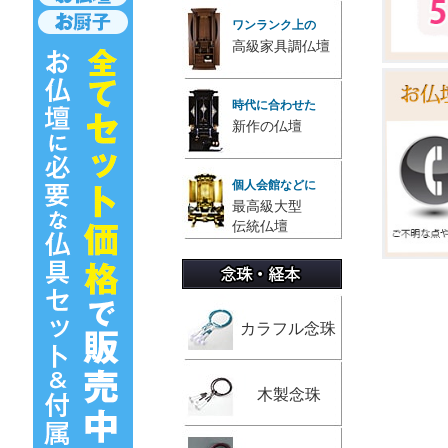
ワンランク上の
高級家具調仏壇
時代に合わせた
新作の仏壇
個人会館などに
最高級大型
伝統仏壇
カラフル念珠
木製念珠