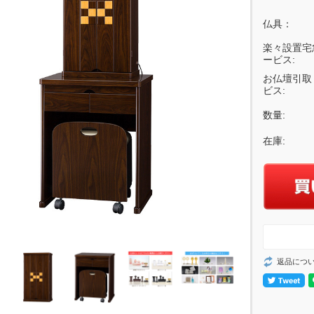
仏具：
楽々設置宅
ービス:
お仏壇引取
ビス:
数量:
在庫:
返品につ