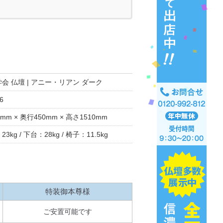
会 仏壇 | アニー・リアン ダーク
6
mm × 奥行450mm × 高さ1510mm
3kg / 下台：28kg / 椅子：11.5kg
特装御本尊様
ご安置可能です