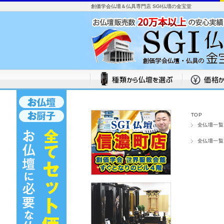
創価学会仏壇＆仏具専門店 SGI仏壇の金宝堂
TOP
全仏壇一覧
全仏壇一覧