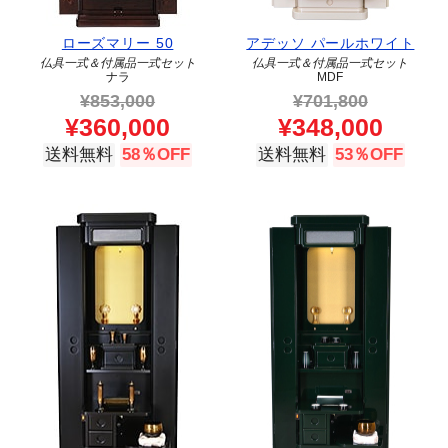
ローズマリー 50
アデッソ パールホワイト
仏具一式＆付属品一式セット
仏具一式＆付属品一式セット
ナラ
MDF
¥
853,000
¥
701,800
¥
360,000
¥
348,000
送料無料
58％OFF
送料無料
53％OFF