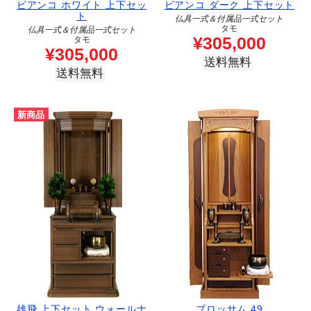
ビアンコ ホワイト 上下セッ
ビアンコ ダーク 上下セット
ト
仏具一式＆付属品一式セット
タモ
仏具一式＆付属品一式セット
¥
305,000
タモ
¥
305,000
送料無料
送料無料
新商品
雄飛 上下セット ウォールナ
ブロッサム 49