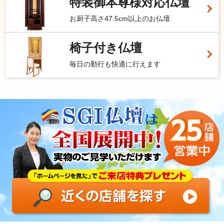
特装御本尊様対応仏壇
お厨子高さ47.5cm以上のお仏壇
椅子付き仏壇
毎日の勤行も快適に行えます