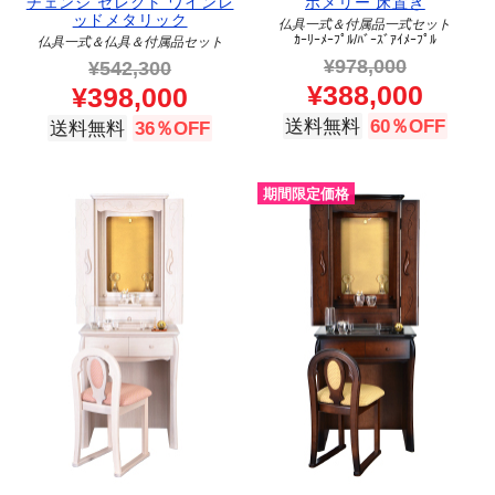
チェンジ セレクト ワインレ
ポメリー 床置き
ッドメタリック
仏具一式＆付属品一式セット
ｶｰﾘｰﾒｰﾌﾟﾙ/ﾊﾞｰｽﾞｱｲﾒｰﾌﾟﾙ
仏具一式＆仏具＆付属品セット
¥
978,000
¥
542,300
¥
388,000
¥
398,000
送料無料
60％OFF
送料無料
36％OFF
期間限定価格