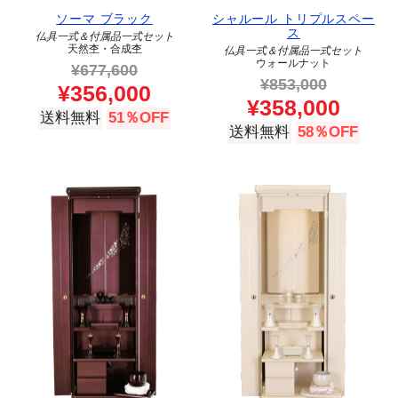
ソーマ ブラック
シャルール トリプルスペー
ス
仏具一式＆付属品一式セット
天然杢・合成杢
仏具一式＆付属品一式セット
ウォールナット
¥
677,600
¥
853,000
¥
356,000
¥
358,000
送料無料
51％OFF
送料無料
58％OFF