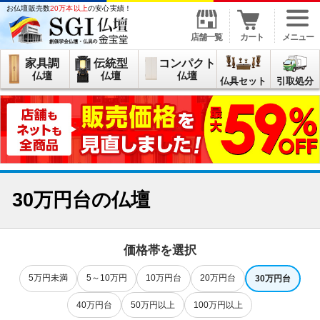
コ
お仏壇販売数
20万本以上
の安心実績！
ン
テ
ン
店舗一覧
カート
メニュー
ツ
へ
家具調
伝統型
コンパクト
ス
キ
仏壇
仏壇
仏壇
仏具セット
引取処分
ッ
プ
30万円台の仏壇
価格帯を選択
5万円未満
5～10万円
10万円台
20万円台
30万円台
40万円台
50万円以上
100万円以上