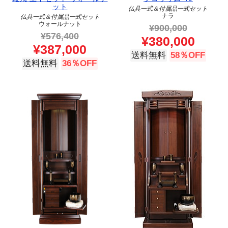
ット
仏具一式＆付属品一式セット
ナラ
仏具一式＆付属品一式セット
ウォールナット
¥
900,000
¥
576,400
¥
380,000
¥
387,000
送料無料
58％OFF
送料無料
36％OFF