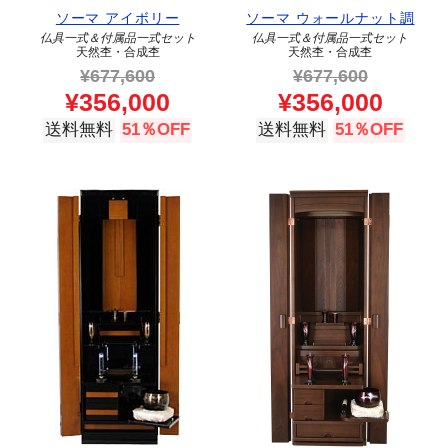
ソーマ アイボリー
ソーマ ウォールナット調
仏具一式＆付属品一式セット
仏具一式＆付属品一式セット
天然杢・合成杢
天然杢・合成杢
¥
677,600
¥
677,600
¥
356,000
¥
356,000
送料無料
51％OFF
送料無料
51％OFF