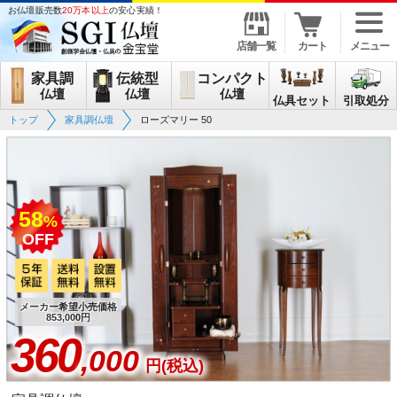
お仏壇販売数
20万本以上
の安心実績！
店舗一覧
カート
メニュー
家具調
伝統型
コンパクト
仏壇
仏壇
仏壇
仏具セット
引取処分
トップ
家具調仏壇
ローズマリー 50
58
%
OFF
メーカー希望小売価格
853,000円
360
,000
円(税込)