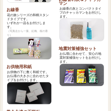
マン
お線香の灰とコンパクトタイ
お線香
プのチャッカマンをお付けし
花の旅シリーズの和柄スタン
ます。
ドタイプです。
いずれか一品をお付けしま
す。
（写真左から一葉、紅梅、桜の香
り）
地震対策補強セット
お仏壇に合わせて、安心の地
震対策補強セットをお付けし
ます。
お供物用和紙
お供物の下に敷く和紙です。
お仏壇の大きさに合わせたタ
イプをお付けします。