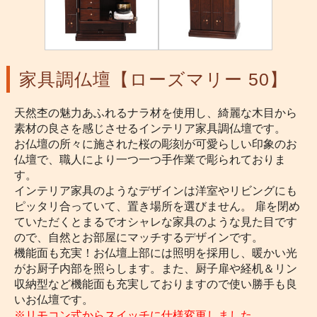
家具調仏壇【ローズマリー 50】
天然杢の魅力あふれるナラ材を使用し、綺麗な木目から
素材の良さを感じさせるインテリア家具調仏壇です。
お仏壇の所々に施された桜の彫刻が可愛らしい印象のお
仏壇で、職人により一つ一つ手作業で彫られておりま
す。
インテリア家具のようなデザインは洋室やリビングにも
ピッタリ合っていて、置き場所を選びません。 扉を閉め
ていただくとまるでオシャレな家具のような見た目です
ので、自然とお部屋にマッチするデザインです。
機能面も充実！お仏壇上部には照明を採用し、暖かい光
がお厨子内部を照らします。また、厨子扉や経机＆リン
収納型など機能面も充実しておりますので使い勝手も良
いお仏壇です。
※リモコン式からスイッチに仕様変更しました。