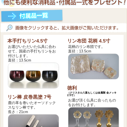
本手打ちリン4.5寸
リン布団 花柄 4.5寸
お選びいただいた仏具に合わ
花柄のリン布団です。
せて、国産の手打ちリンをお
直径：13.5cm
付けします。
直径：13.5cm
徳利
（クリスタル八葉もしくは金属製 金メッキ
2.5寸）
リン棒 皮巻黒塗 7号
お選び頂く仏具に合ったもの
鹿の革を巻いたオーソドック
をお付けします。
スなリン棒です。
長さ：21cm