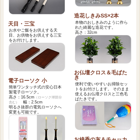
造花しきみSS×2本
本物のおしきみのように作ら
天目・三宝
れた綺麗な造花です。
お水やご飯をお供えする天
高さ：32cm
目、お供物をお供えする三宝
をお付けします。
お仏壇クロス＆毛ばた
き
電子ローソク 小
便利で使いやすいお掃除セッ
簡単ワンタッチ式の安心日本
トをお付けします。 そのまま
製電子ローソク。
使えるお仏壇クロスと三色毛
高さ：16.5cm
（ローソク球部分
ばたきです。
幅：2.5cm
含む）
明るさ抜群の電気ローソクへ
変更も可能です。
お線香の灰＆チャッカ