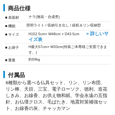
商品仕様
ナラ(無垢・合成杢)
■ 表面材
照明ライト / 収納引き出し / 経机＆リン収納型
■ 機能
» 詳しいサ
H152.5cm× W48cm × D43.5cm
■ サイズ
イズ表
H最大57cm× W33cm(特装ご本尊様ご安置できま
■ お厨子
す。)
約59kg
■ 重量
付属品
6種類から選べる仏具セット、リン、リン布団、
リン棒、天目、三宝、電子ローソク、徳利、造花
しきみ、お線香、お供え物和紙、学会永遠の五指
針、お仏壇クロス、毛ばたき、地震対策補強セッ
ト、お線香の灰、チャッカマン