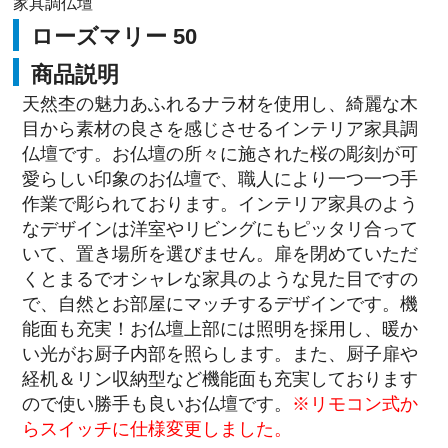
家具調仏壇
ローズマリー 50
商品説明
天然杢の魅力あふれるナラ材を使用し、綺麗な木
目から素材の良さを感じさせるインテリア家具調
仏壇です。お仏壇の所々に施された桜の彫刻が可
愛らしい印象のお仏壇で、職人により一つ一つ手
作業で彫られております。インテリア家具のよう
なデザインは洋室やリビングにもピッタリ合って
いて、置き場所を選びません。扉を閉めていただ
くとまるでオシャレな家具のような見た目ですの
で、自然とお部屋にマッチするデザインです。機
能面も充実！お仏壇上部には照明を採用し、暖か
い光がお厨子内部を照らします。また、厨子扉や
経机＆リン収納型など機能面も充実しております
ので使い勝手も良いお仏壇です。
※リモコン式か
らスイッチに仕様変更しました。