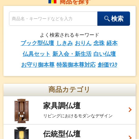
商品を探す
検索
よく検索されるキーワード
ブック型仏壇
しきみ
おりん
念珠
経本
仏具セット
新入会・新生活
白い仏壇
お守り御本尊
特装御本尊対応
創価ﾏｽｸ
商品カテゴリ
家具調仏壇
リビングにおけるモダンなデザイン
伝統型仏壇