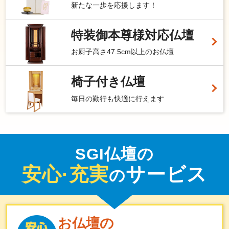
新たな一歩を応援します！
特装御本尊様対応仏壇
お厨子高さ47.5cm以上のお仏壇
椅子付き仏壇
毎日の勤行も快適に行えます
SGI仏壇の
安心·充実
サービス
の
お仏壇の