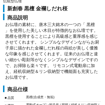
伝統型仏壇
新創春 黒檀 金襴しだれ桜
商品説明
お仏壇の素材に、唐木三大銘木の一つの「 黒檀
」を使用した美しい木目が特徴的なお仏壇です。
黒檀を使用することにより高級感と重厚感を感じ
させてくれます。 シンプルなデザインながらお厨
子扉に描かれた金襴しだれ桜の蒔絵が美しく優雅
な印象を感じさせてくれます。従来のお仏壇と違
い細かい彫刻等がなくシンプルなデザインですの
で、お掃除も楽々です。 リモコン式電動扉に加
え、経机収納型＆リン収納型で機能面も充実した
お仏壇です。
商品仕様
黒檀(合成杢・無垢)
■ 品質
電動式オープン厨子扉 / 照明 / 経机＆リン収納型 /