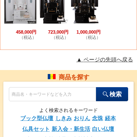
458,000円
723,000円
1,000,000円
（税込）
（税込）
（税込）
ページの先頭へ戻る
商品を探す
検索
よく検索されるキーワード
ブック型仏壇
しきみ
おりん
念珠
経本
仏具セット
新入会・新生活
白い仏壇