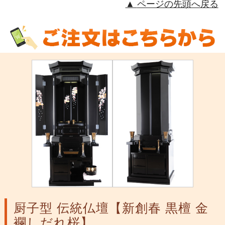
ページの先頭へ戻る
厨子型 伝統仏壇【新創春 黒檀 金
襴しだれ桜】