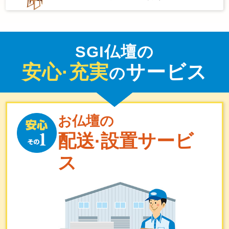
SGI仏壇の
安心·充実
サービス
の
お仏壇の
配送·設置サービ
ス