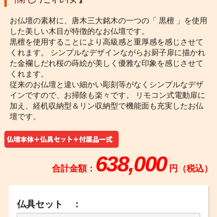
お仏壇の素材に、唐木三大銘木の一つの「 黒檀 」を使用
した美しい木目が特徴的なお仏壇です。
黒檀を使用することにより高級感と重厚感を感じさせて
くれます。 シンプルなデザインながらお厨子扉に描かれ
た金襴しだれ桜の蒔絵が美しく優雅な印象を感じさせて
くれます。
従来のお仏壇と違い細かい彫刻等がなくシンプルなデザ
インですので、お掃除も楽々です。 リモコン式電動扉に
加え、経机収納型＆リン収納型で機能面も充実したお仏
壇です。
638,000
合計金額：
円（税込）
仏具セット ：