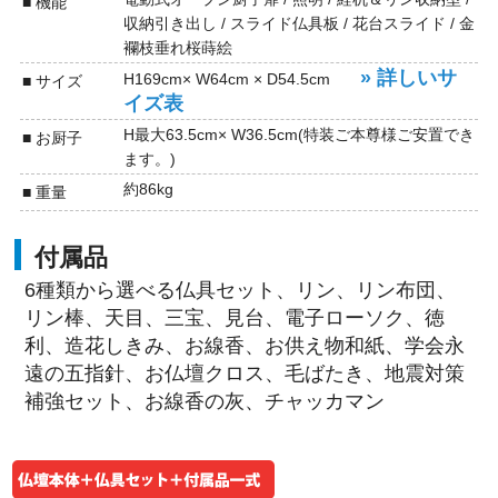
■ 機能
収納引き出し / スライド仏具板 / 花台スライド / 金
襴枝垂れ桜蒔絵
» 詳しいサ
H169cm× W64cm × D54.5cm
■ サイズ
イズ表
H最大63.5cm× W36.5cm(特装ご本尊様ご安置でき
■ お厨子
ます。)
約86kg
■ 重量
付属品
6種類から選べる仏具セット、リン、リン布団、
リン棒、天目、三宝、見台、電子ローソク、徳
利、造花しきみ、お線香、お供え物和紙、学会永
遠の五指針、お仏壇クロス、毛ばたき、地震対策
補強セット、お線香の灰、チャッカマン