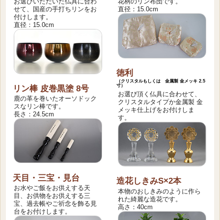
お選びいただいた仏具に合わ
花柄のリン布団です。
せて、国産の手打ちリンをお
直径：15.0cm
付けします。
直径：15.0cm
徳利
（クリスタルもしくは 金属製 金メッキ 2.5
寸）
リン棒 皮巻黒塗 8号
お選び頂く仏具に合わせて、
鹿の革を巻いたオーソドック
クリスタルタイプか金属製 金
スなリン棒です。
メッキ仕上げをお付けしま
長さ：24.5cm
す。
天目・三宝・見台
造花しきみS×2本
お水やご飯をお供えする天
本物のおしきみのように作ら
目、お供物をお供えする三
れた綺麗な造花です。
宝、過去帳やご祈念を飾る見
高さ：40cm
台をお付けします。