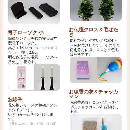
お仏壇クロス＆毛ばた
電子ローソク 小
き
簡単ワンタッチ式の安心日本
便利で使いやすいお掃除セッ
製電子ローソク。
トをお付けします。 そのまま
高さ：16.5cm
（ローソク球部分
使えるお仏壇クロスと三色毛
幅：2.5cm
含む）
ばたきです。
明るさ抜群の電気ローソクへ
変更も可能です。
お線香の灰＆チャッカ
マン
お線香
お線香の灰とコンパクトタイ
花の旅シリーズの和柄スタン
プのチャッカマンをお付けし
ドタイプです。
ます。
いずれか一品をお付けしま
す。
（写真左から一葉、紅梅、桜の香
り）