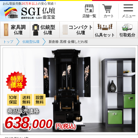
お仏壇販売数
20万本以上
の安心実績！
店舗一覧
カート
メニュー
家具調
伝統型
コンパクト
仏壇
仏壇
仏壇
仏具セット
引取処分
トップ
伝統型仏壇
新創春 黒檀 金襴しだれ桜
特別
価格
商品販売価格
638
,000
円(税込)