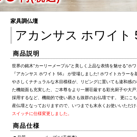
家具調仏壇
アカンサス ホワイト 
商品説明
世界の銘木"カーリーメープル"と美しく上品な表情を魅せる"ホ
『アカンサス ホワイト 56』 が登場しました! ホワイトカラ
やさしくナチュラルな木目模様が、リビングに置いても違和感の
た機能面も充実した、ご本尊をより一層荘厳する彩光厨子や大戸
採用するなど、機能的で使い易さも抜群のお仏壇です。 更にこ
産仏壇となっておりますので、いつまでも末永くお使いいただけ
スイッチに仕様変更しました。
商品仕様