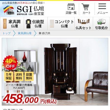
お仏壇販売数
20万本以上
の安心実績！
店舗一覧
カート
メニュー
家具調
伝統型
コンパクト
仏壇
仏壇
仏壇
仏具セット
引取処分
トップ
家具調仏壇
舞 鉄刀木
40
%
OFF
メーカー希望小売価格
757,600円
458
,000
円(税込)