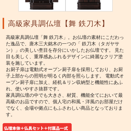
高級家具調仏壇【舞 鉄刀木】
高級家具調仏壇「舞 鉄刀木」。お仏壇の素材にこだわっ
た逸品で、唐木三大銘木の一つの「 鉄刀木（タガヤサ
ン）」の美しい杢目を存分にいかしたお仏壇です。 見た
目も美しく、重厚感あふれるデザインに綺麗なクリア塗
装を施しています。
お厨子扉は電動式オープン厨子扉を採用しており、お厨
子上部からの照明が明るく内部を照らします。 電動式オ
ープン厨子扉に加え、経机＆リン収納型と機能性にあふ
れ、使いやすさ抜群です。
家具調仏壇の中でも大きさ、材質、機能全てにおいて最
高級のお品ですので、個人宅の和風・洋風のお部屋だけ
でなく、会場や拠点にもふさわしい商品となっておりま
す。