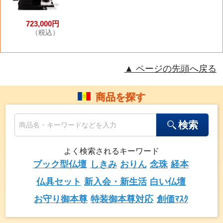
723,000円
（税込）
ページの先頭へ戻る
商品を探す
検索
よく検索されるキーワード
ブック型仏壇
しきみ
おりん
念珠
経本
仏具セット
新入会・新生活
白い仏壇
お守り御本尊
特装御本尊対応
創価ﾏｽｸ