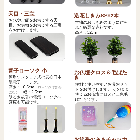
天目・三宝
造花しきみSS×2本
お水やご飯をお供えする天
本物のおしきみのように作ら
目、お供物をお供えする三宝
れた綺麗な造花です。
をお付けします。
高さ：32cm
電子ローソク 小
お仏壇クロス＆毛ばた
簡単ワンタッチ式の安心日本
き
製電子ローソク。
便利で使いやすいお掃除セッ
高さ：16.5cm
（ローソク球部分
トをお付けします。 そのまま
幅：2.5cm
含む）
使えるお仏壇クロスと三色毛
明るさ抜群の電気ローソクへ
ばたきです。
変更も可能です。
お線香の灰＆チャッカ