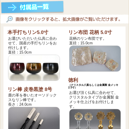
本手打ちリン5.0寸
リン布団 花柄 5.0寸
お選びいただいた仏具に合わ
花柄のリン布団です。
せて、国産の手打ちリンをお
直径：15.0cm
付けします。
直径：15.0cm
徳利
（クリスタル八葉もしくは金属製 金メッキ
2.5寸）
リン棒 皮巻黒塗 8号
お選び頂く仏具に合わせて、
鹿の革を巻いたオーソドック
クリスタルタイプか金属製 金
スなリン棒です。
メッキ仕上げをお付けしま
長さ：24.0cm
す。