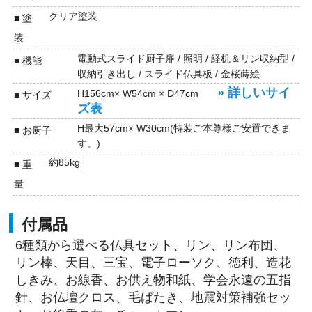
クリア塗装
■ 塗
装
電動式スライド厨子扉 / 照明 / 経机＆リン収納型 /
■ 機能
収納引き出し / スライド仏具板 / 金桜蒔絵
» 詳しいサイ
H156cm× W54cm × D47cm
■ サイズ
ズ表
H最大57cm× W30cm(特装ご本尊様ご安置できま
■ お厨子
す。)
約85kg
■ 重
量
付属品
6種類から選べる仏具セット、リン、リン布団、
リン棒、天目、三宝、電子ローソク、徳利、造花
しきみ、お線香、お供え物和紙、学会永遠の五指
針、お仏壇クロス、毛ばたき、地震対策補強セッ