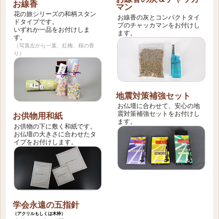
お線香
マン
花の旅シリーズの和柄スタン
お線香の灰とコンパクトタイ
ドタイプです。
プのチャッカマンをお付けし
いずれか一品をお付けしま
ます。
す。
（写真左から一葉、紅梅、桜の香
り）
地震対策補強セット
お仏壇に合わせて、安心の地
震対策補強セットをお付けし
お供物用和紙
ます。
お供物の下に敷く和紙です。
お仏壇の大きさに合わせたタ
イプをお付けします。
学会永遠の五指針
（アクリルもしくは木枠）