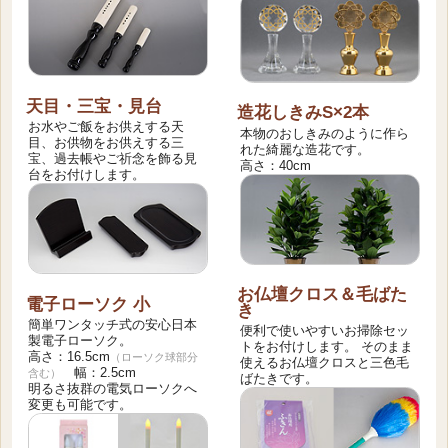
天目・三宝・見台
造花しきみS×2本
お水やご飯をお供えする天
本物のおしきみのように作ら
目、お供物をお供えする三
れた綺麗な造花です。
宝、過去帳やご祈念を飾る見
高さ：40cm
台をお付けします。
お仏壇クロス＆毛ばた
電子ローソク 小
き
簡単ワンタッチ式の安心日本
便利で使いやすいお掃除セッ
製電子ローソク。
トをお付けします。 そのまま
高さ：16.5cm
（ローソク球部分
使えるお仏壇クロスと三色毛
幅：2.5cm
含む）
ばたきです。
明るさ抜群の電気ローソクへ
変更も可能です。