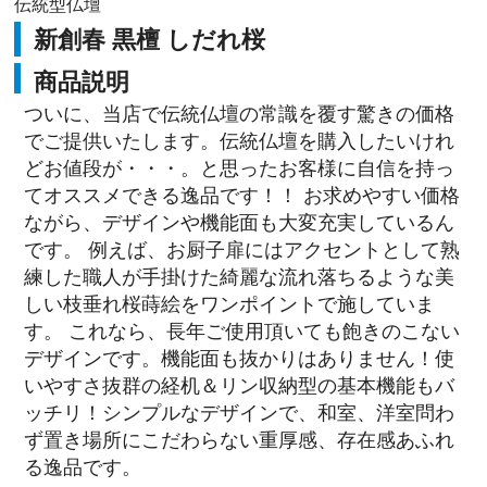
伝統型仏壇
新創春 黒檀 しだれ桜
商品説明
ついに、当店で伝統仏壇の常識を覆す驚きの価格
でご提供いたします。伝統仏壇を購入したいけれ
どお値段が・・・。と思ったお客様に自信を持っ
てオススメできる逸品です！！ お求めやすい価格
ながら、デザインや機能面も大変充実しているん
です。 例えば、お厨子扉にはアクセントとして熟
練した職人が手掛けた綺麗な流れ落ちるような美
しい枝垂れ桜蒔絵をワンポイントで施していま
す。 これなら、長年ご使用頂いても飽きのこない
デザインです。機能面も抜かりはありません！使
いやすさ抜群の経机＆リン収納型の基本機能もバ
ッチリ！シンプルなデザインで、和室、洋室問わ
ず置き場所にこだわらない重厚感、存在感あふれ
る逸品です。