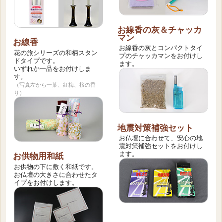
お線香の灰＆チャッカ
マン
お線香
お線香の灰とコンパクトタイ
花の旅シリーズの和柄スタン
プのチャッカマンをお付けし
ドタイプです。
ます。
いずれか一品をお付けしま
す。
（写真左から一葉、紅梅、桜の香
り）
地震対策補強セット
お仏壇に合わせて、安心の地
震対策補強セットをお付けし
ます。
お供物用和紙
お供物の下に敷く和紙です。
お仏壇の大きさに合わせたタ
イプをお付けします。