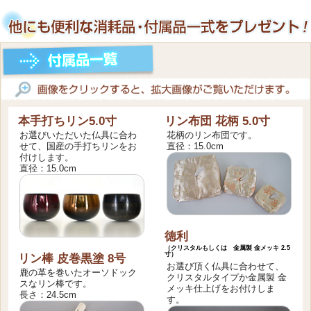
本手打ちリン5.0寸
リン布団 花柄 5.0寸
お選びいただいた仏具に合わ
花柄のリン布団です。
せて、国産の手打ちリンをお
直径：15.0cm
付けします。
直径：15.0cm
徳利
（クリスタルもしくは 金属製 金メッキ 2.5
寸）
リン棒 皮巻黒塗 8号
お選び頂く仏具に合わせて、
鹿の革を巻いたオーソドック
クリスタルタイプか金属製 金
スなリン棒です。
メッキ仕上げをお付けしま
長さ：24.5cm
す。