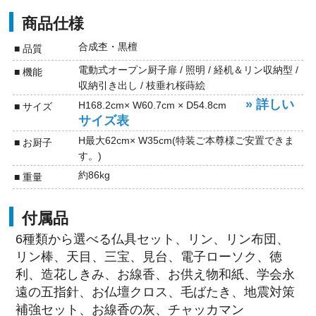
商品仕様
合成杢・黒檀
■ 品質
電動式オープン厨子扉 / 照明 / 経机＆リン収納型 /
■ 機能
収納引き出し / 枝垂れ桜蒔絵
» 詳しい
H168.2cm× W60.7cm × D54.8cm
■ サイズ
サイズ表
H最大62cm× W35cm(特装ご本尊様ご安置できま
■ お厨子
す。)
約86kg
■ 重量
付属品
6種類から選べる仏具セット、リン、リン布団、
リン棒、天目、三宝、見台、電子ローソク、徳
利、造花しきみ、お線香、お供え物和紙、学会永
遠の五指針、お仏壇クロス、毛ばたき、地震対策
補強セット、お線香の灰、チャッカマン