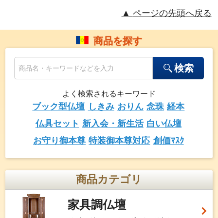
ページの先頭へ戻る
商品を探す
検索
よく検索されるキーワード
ブック型仏壇
しきみ
おりん
念珠
経本
仏具セット
新入会・新生活
白い仏壇
お守り御本尊
特装御本尊対応
創価ﾏｽｸ
商品カテゴリ
家具調仏壇