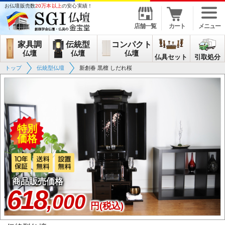
お仏壇販売数
20万本以上
の安心実績！
店舗一覧
カート
メニュー
家具調
伝統型
コンパクト
仏壇
仏壇
仏壇
仏具セット
引取処分
トップ
伝統型仏壇
新創春 黒檀 しだれ桜
特別
価格
商品販売価格
618
,000
円(税込)