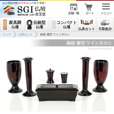
お仏壇販売数
20万本以上
の安心実績！
店舗一覧
カート
メニュー
家具調
伝統型
コンパクト
仏壇
仏壇
仏壇
仏具セット
引取処分
トップ
仏具セット
銅器 優型 ワインボカシ