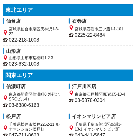
東北エリア
仙台店
石巻店
宮城県仙台市泉区天神沢1-3-
宮城県石巻市三ツ股1-1-101
27
0225-22-8484
022-218-1008
山形店
山形県山形市荒楯町1-2-3
023-632-1008
関東エリア
信濃町店
江戸川区店
東京都新宿区信濃町8 外苑北
東京都江戸川区西瑞江5-10-4
SRCビル4Ｆ
03-5878-0304
03-6380-6163
松戸店
イオンマリンピア店
千葉県松戸市松戸2262-11 ル
千葉県千葉市美浜区高洲3-
ナマンション松戸1Ｆ
13-1 イオンマリンピア3F
047-711-8623
043-441-5647