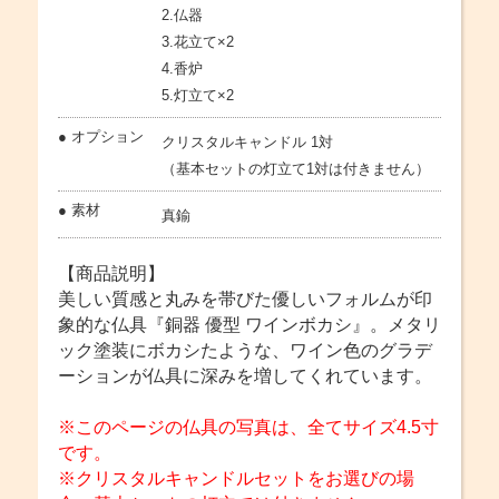
2.仏器
3.花立て×2
4.香炉
5.灯立て×2
● オプション
クリスタルキャンドル 1対
（基本セットの灯立て1対は付きません）
● 素材
真鍮
【商品説明】
美しい質感と丸みを帯びた優しいフォルムが印
象的な仏具『銅器 優型 ワインボカシ』。メタリ
ック塗装にボカシたような、ワイン色のグラデ
ーションが仏具に深みを増してくれています。
※このページの仏具の写真は、全てサイズ4.5寸
です。
※クリスタルキャンドルセットをお選びの場