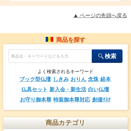
ページの先頭へ戻る
商品を探す
検索
よく検索されるキーワード
ブック型仏壇
しきみ
おりん
念珠
経本
仏具セット
新入会・新生活
白い仏壇
お守り御本尊
特装御本尊対応
創価ﾏｽｸ
商品カテゴリ